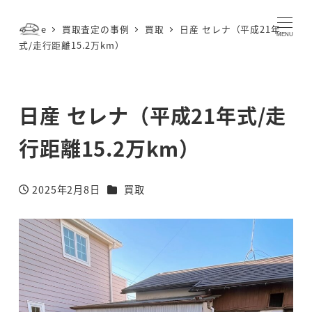
メ
Home
買取査定の事例
買取
日産 セレナ（平成21年
イ
MENU
式/走行距離15.2万km）
ン
コ
ン
日産 セレナ（平成21年式/走
テ
ン
行距離15.2万km）
ツ
へ
カテゴリー
移
2025年2月8日
買取
投稿日
動