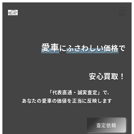
メ
イ
MENU
ン
コ
ン
愛車
に
ふさわしい価格
で
テ
ン
ツ
へ
安心買取！
移
動
「代表直通・誠実査定」で、
あなたの愛車の価値を正当に反映します
査定
依頼