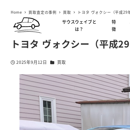
メ
Home
買取査定の事例
買取
トヨタ ヴォクシー（平成29年
イ
ン
サウスウェイブと
特
は？
徴
コ
ン
トヨタ ヴォクシー（平成29
テ
ン
カテゴリー
2025年9月12日
買取
ツ
投稿日
へ
移
動